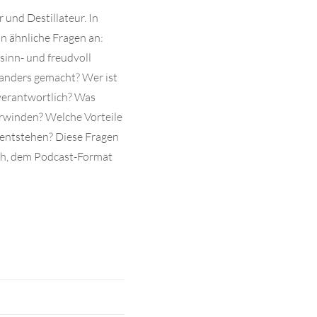
 und Destillateur. In
hn ähnliche Fragen an:
sinn- und freudvoll
 anders gemacht? Wer ist
verantwortlich? Was
rwinden? Welche Vorteile
entstehen? Diese Fragen
ch, dem Podcast-Format