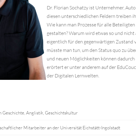
Dr. Florian Sochatzy ist Unternehmer, Autor
diesen unterschiedlichen Feldern treiben i
Wie kann man Prozesse für alle Beteiligten 
gestalten? Warum wird etwas so und nicht
eigentlich für den gegenwärtigen Zustand 
müsste man tun, um den Status quo zu übe
und neuen Möglichkeiten können dadurch 
erörtert er unter anderem auf der EduCou
der Digitalen Lernwelten.
 Geschichte, Anglistik, Geschichtskultur
chaftlicher Mitarbeiter an der Universität Eichstätt-Ingolstadt